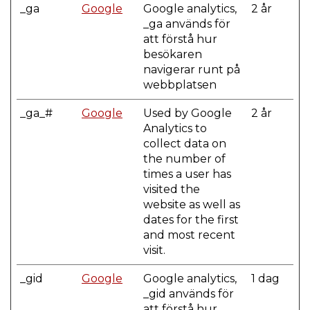
_ga
Google
Google analytics,
2 år
_ga används för
att förstå hur
besökaren
navigerar runt på
webbplatsen
_ga_#
Google
Used by Google
2 år
Analytics to
collect data on
the number of
times a user has
visited the
website as well as
dates for the first
and most recent
visit.
_gid
Google
Google analytics,
1 dag
_gid används för
att förstå hur