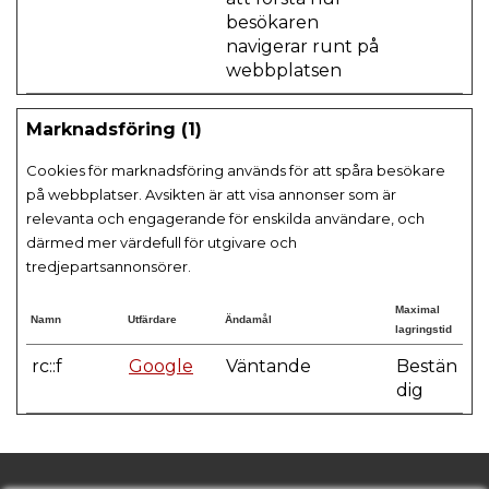
besökaren
navigerar runt på
webbplatsen
Marknadsföring (1)
Cookies för marknadsföring används för att spåra besökare
på webbplatser. Avsikten är att visa annonser som är
relevanta och engagerande för enskilda användare, och
därmed mer värdefull för utgivare och
tredjepartsannonsörer.
Maximal
Namn
Utfärdare
Ändamål
lagringstid
rc::f
Google
Väntande
Bestän
dig