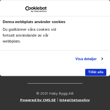
Denna webbplats använder cookies
Du godkänner våra cookies vid
fortsatt användande av vår
webbplats.
Haby Bygg AB
Örestensvägen 21
Visa detaljer
511 63 Skene
Telefon:
070-795 01 52
Tillåt alla
© 2021 Haby Bygg AB
Powered by CMS.SE
Integritetspolicy