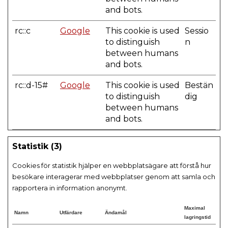
and bots.
rc::c
Google
This cookie is used
Sessio
to distinguish
n
between humans
and bots.
rc::d-15#
Google
This cookie is used
Bestän
to distinguish
dig
between humans
and bots.
Statistik (3)
Cookies för statistik hjälper en webbplatsägare att förstå hur
besökare interagerar med webbplatser genom att samla och
rapportera in information anonymt.
Maximal
Namn
Utfärdare
Ändamål
lagringstid