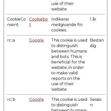
use of their
website.
CookieCo
Cookiebo
Indikerar
1 år
nsent
t
medgivande för
cookies.
rc::a
Google
This cookie is used
Bestän
to distinguish
dig
between humans
and bots. This is
beneficial for the
website, in order
to make valid
reports on the
use of their
website.
rc::b
Google
This cookie is used
Sessio
to distinguish
n
between humans