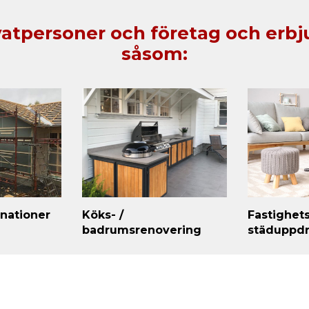
ivatpersoner och företag och erb
såsom:
gnationer
Köks- /
Fastighets
badrumsrenovering
städuppd