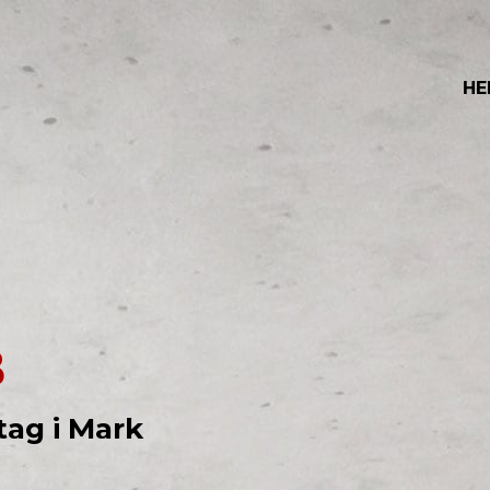
HE
B
tag i Mark