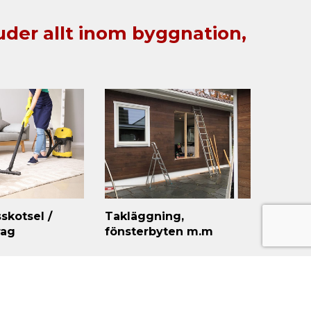
juder allt inom byggnation,
skotsel /
Takläggning,
rag
fönsterbyten m.m